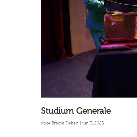
Studium Generale
door
Bregje Deben
|
jun 3, 2025