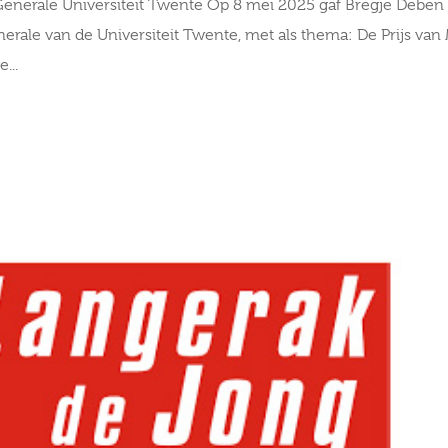
m Generale Universiteit Twente Op 8 mei 2025 gaf Bregje Deben
erale van de Universiteit Twente, met als thema: De Prijs van
...