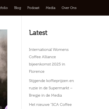
tfolio
Blog
Podcast
Media
Over Ons
Latest
International Womens
Coffee Alliance
bijeenkomst 2025 in
Florence
Stijgende koffieprijzen en
ruzie in de Supermarkt –
Bregje in de Media
Het nieuwe “SCA Coffee