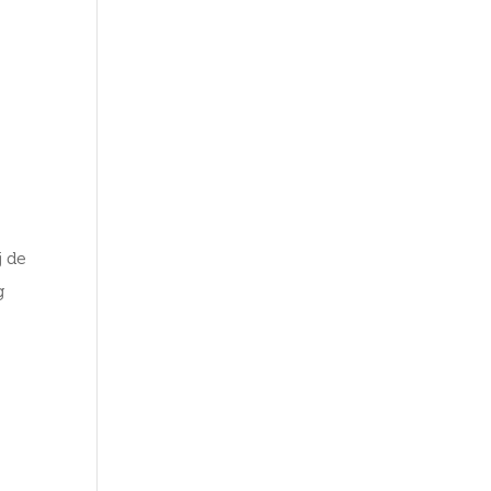
j de
g