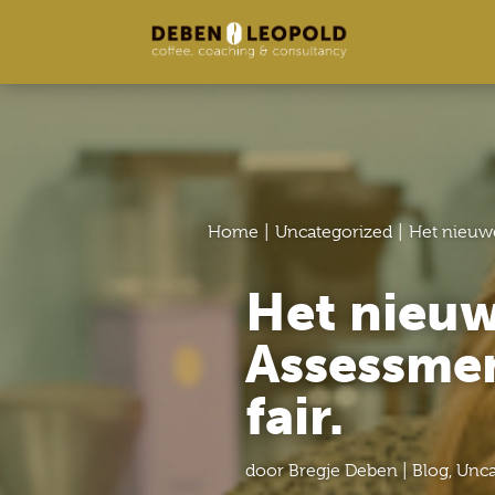
Home
Uncategorized
Het nieuwe
Het nieuw
Assessmen
fair.
door
Bregje Deben
|
Blog
,
Unca