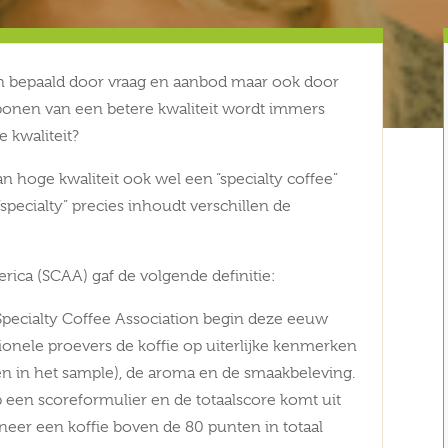
leen bepaald door vraag en aanbod maar ook door
iebonen van een betere kwaliteit wordt immers
 kwaliteit?
an hoge kwaliteit ook wel een “specialty coffee”
specialty” precies inhoudt verschillen de
erica (SCAA) gaf de volgende definitie:
Specialty Coffee Association begin deze eeuw
ionele proevers de koffie op uiterlijke kenmerken
en in het sample), de aroma en de smaakbeleving.
een scoreformulier en de totaalscore komt uit
neer een koffie boven de 80 punten in totaal