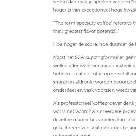
scoort dan mag je spreken van een ‘Sp
hoger is van exceptioneel hoge kwalit
“The term ‘specialty coffee’ refers to
their greatest flavor potential.”
Hoe hoger de score, hoe duurder de k
Naast het SCA cuppingformulier gebr
welke ieder weer een eigen insteek 
hebben is dat de koffie op verschille
smaak en afdronk) worden beoordee
onderdeel en vaak voorzien wordt van
Als professioneel koffieproever denk je
wat is het waard? Als meerdere proev
dezelfde manier beoordelen kan je er
gekalibreerd zijn, wat natuurlijk belan